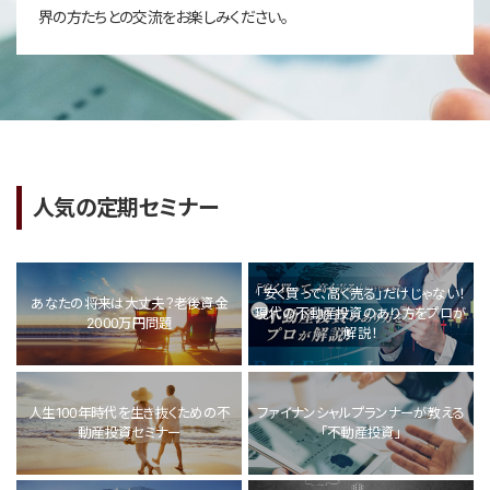
界の方たちとの交流をお楽しみください。
人気の定期セミナー
「安く買って、高く売る」だけじゃない！
あなたの将来は大丈夫？老後資金
現代の不動産投資のあり方をプロが
2000万円問題
解説！
人生100年時代を生き抜くための不
ファイナンシャルプランナーが教える
動産投資セミナー
「不動産投資」