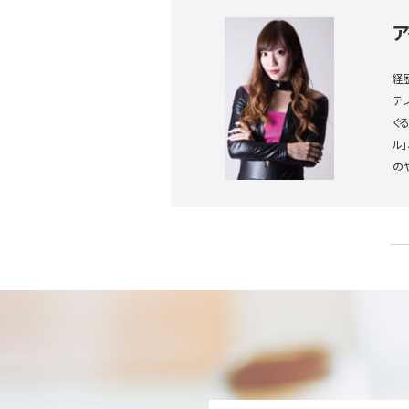
経
テ
ぐ
ル」
の