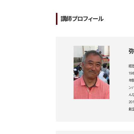
講師プロフィール
経
1
年
ン
ん
2
創