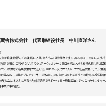
弥蔵舎株式会社 代表取締役社長 中川直洋さん
歴
987年勧角証券（現みずほ証券）に入社。個人・法人証券業務を経て、2002年よりワタミに入社
間秘書を務め、広報・IRなど、全てのステークホルダーの窓口を担当。ワタミ経営危機の折、広
バウンド事業など新規事業を立ち上げる。2011年から、ワタミグループの社会事業として、公
なの夢AWARDの総合プロデューサーを務める。2017年からは、地方創生への取組み、全国各
019年独立し、地方創生事業の地域起業家をサポートする一般社団法人ジャパンチャレンジャ
生事業に取り組む。