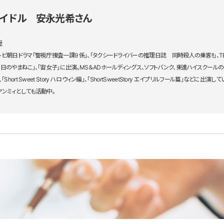
アイドル 安永光希さん
歴
レビ朝日ドラマ「警視庁捜査一課9 係」、「タクシードライバーの推理日誌 同時殺人の乗客!!」、T
る日のやまねこ」、「宙女子」に出演。MS＆ADホールディングス、ソフトバンク、東進ハイスクールの
、「Short Sweet Story ハロウィン編」、「ShortSweetStory エイプリルフール篇」などに
ヤンミィとしても活動中。