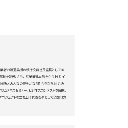
。創業者の渡邉美樹の執行役員社長室長として10
報部長を兼務、さらに営業推進本部を立ち上げ、イ
益財団法人みんなの夢をかなえる会を立ち上げ、み
地でビジネスセミナー、ビジネスコンテストを展開。
ープロジェクトを立ち上げ代表理事として全国地方