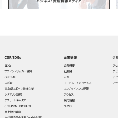
CSR/SDGs
企業情報
グ
SDGs
企業概要
アセ
ブラインドサッカー協賛
組織図
アセ
OFFT!ME
沿革
アセ
スポ育
コーポレートガバナンス
アセ
東京都スポーツ推進企業
コンプライアンス規範
クリアソン新宿
アクセス
アスリートキャリア
採用情報
0.01SPRINT PROJECT
NEWS
屋上緑化活動
自然環境保全活動（赤城自然園）