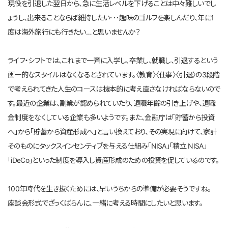
現役を引退した翌日から、急に生活レベルを下げることは中々難しいでし
ょうし、出来ることならば維持したい･･･趣味のゴルフを楽しんだり、年に1
度は海外旅行にも行きたい…と思いませんか？
ライフ・シフトでは、これまで一斉に入学し、卒業し、就職し、引退するという
画一的なスタイルはなくなるとされています。〈教育〉〈仕事〉〈引退〉の3段階
で考えられてきた人生のコースは抜本的に考え直さなければならないので
す。最近の企業は、副業が認められていたり、退職年齢の引き上げや、退職
金制度をなくしている企業も多いようです。また、金融庁は「貯蓄から投資
へ」から「貯蓄から資産形成へ」と言い換えており、その実現に向けて、家計
そのものにタックスインセンティブを与える仕組み「NISA」「積立 NISA」
「iDeCo」といった制度を導入し資産形成のための投資を促しているのです。
100年時代を生き抜くためには、早いうちからの準備が必要そうですね。
座談会形式でざっくばらんに、一緒に考える時間にしたいと思います。