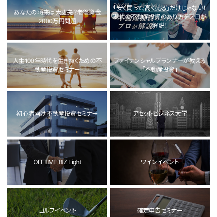
「安く買って、高く売る」だけじゃない！
あなたの将来は大丈夫？老後資金
現代の不動産投資のあり方をプロが
2000万円問題
解説！
人生100年時代を生き抜くための不
ファイナンシャルプランナーが教える
動産投資セミナー
「不動産投資」
初心者向け不動産投資セミナー
アセットビジネス大学
OFFTIME BIZ Light
ワインイベント
ゴルフイベント
確定申告セミナー