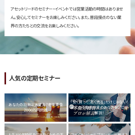
アセットリードのセミナー・イベントでは営業活動の時間はありませ
ん。安心してセミナーをお楽しみください。また、普段接点のない業
界の方たちとの交流をお楽しみください。
人気の定期セミナー
「安く買って、高く売る」だけじゃない！
あなたの将来は大丈夫？老後資金
現代の不動産投資のあり方をプロが
2000万円問題
解説！
人生100年時代を生き抜くための不
ファイナンシャルプランナーが教える