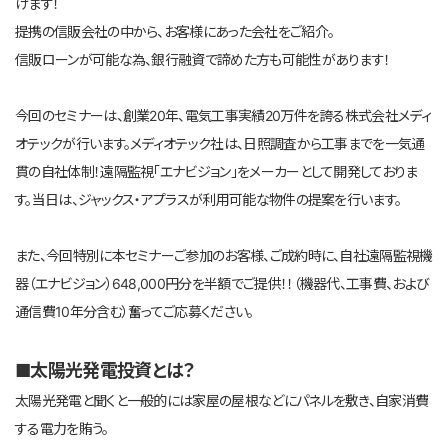
けます！
提携の信販会社の中から、お客様にあった会社をご紹介。
信販ローンが可能な為、銀行融資で諦めた方も可能性があります！
今回のセミナーは、創業20年、電気工事実績20万件を誇る株式会社メディ
オテックが行います。メディオテック社は、日照調査から工事までを一気通
貫の自社体制！遠隔監視「エナビジョン」をメーカーとして開発しておりま
す。当日は、ジャックス・アプラスが利用可能な物件の提案を行います。
また、今回特別に本セミナーご参加のお客様、ご成約時に、自社遠隔監視機
器（エナビジョン）648,000円分を半額でご提供！！（機器代、工事費、および
通信費10年分含む）奮ってご応募ください。
■太陽光発電投資とは？
太陽光発電と聞くと一般的には家屋の屋根などにパネルを敷き、自家消費
する電力を賄う。