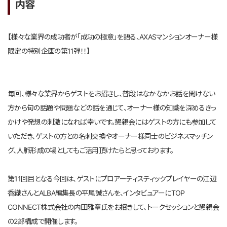
内容
【様々な業界の成功者が「成功の極意」を語る、AXASマンションオーナー様
限定の特別企画の第11弾！！】
毎回、様々な業界からゲストをお招きし、普段はなかなかお話を聞けない
方から旬の話題や問題などの話を通じて、オーナー様の知識を深めるきっ
かけや発想の刺激になれば幸いです。懇親会にはゲストの方にも参加して
いただき、ゲストの方との名刺交換やオーナー様同士のビジネスマッチン
グ、人脈形成の場としてもご活用頂けたらと思っております。
第11回目となる今回は、ゲストにプロアーティスティックプレイヤーの江辺
香織さんとALBA編集長の平尾誠さんを、インタビュアーにTOP
CONNECT株式会社の内田雅章氏をお招きして、トークセッションと懇親会
の2部構成で開催します。