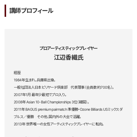
講師プロフィール
プロアーティスティックプレイヤー
江辺香織氏
経歴
1984年生まれ。兵庫県出身。
一般社団法人日本ビリヤード倶楽部 代表理事（会員数 約700名）。
2007年1月 最年少最短でプロ入り。
2008年 Asian 10-Ball Championships 3位（韓国）。
2011年 BAGUS premium pairmatch 準優勝・Ozone Billiards USミックスダ
ブルス／優勝 その他、国内外の大会で活躍。
2013年 世界唯一の女性アーティスティックプレイヤーに転向。