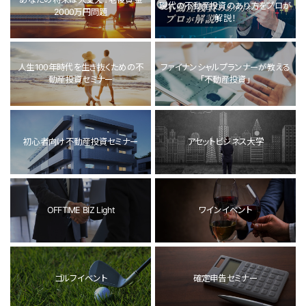
現代の不動産投資のあり方をプロが
2000万円問題
解説！
人生100年時代を生き抜くための不
ファイナンシャルプランナーが教える
動産投資セミナー
「不動産投資」
初心者向け不動産投資セミナー
アセットビジネス大学
OFFTIME BIZ Light
ワインイベント
ゴルフイベント
確定申告セミナー