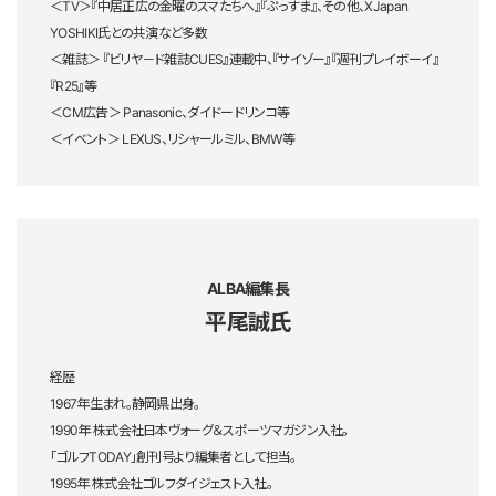
＜TV＞『中居正広の金曜のスマたちへ』『ぷっすま』、その他、XJapan
YOSHIKI氏との共演など多数
＜雑誌＞ 『ビリヤ－ド雑誌CUES』連載中、『サイゾー』『週刊プレイボーイ』
『R25』等
＜CM広告＞ Panasonic、ダイドードリンコ等
＜イベント＞ LEXUS、リシャールミル、BMW等
ALBA編集長
平尾誠氏
経歴
1967年生まれ。静岡県出身。
1990年 株式会社日本ヴォーグ＆スポーツマガジン入社。
「ゴルフTODAY」創刊号より編集者として担当。
1995年 株式会社ゴルフダイジェスト入社。