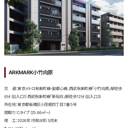
ARKMARK小竹向原
交 通：東京メトロ有楽町線・副都心線、西武有楽町線「小竹向原」駅徒歩
6分（出入口1）西武有楽町線「新桜台」駅徒歩12分（出入口3）
所在地：東京都板橋区小茂根四丁目７番５号
間取り：Cタイプ（25.66㎡～）
竣 工：2026年（令和8年）5月末