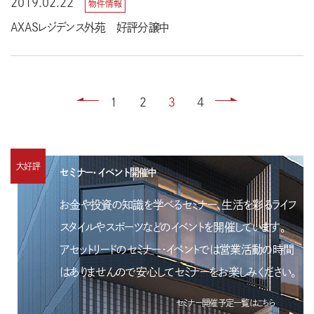
2019.02.22
物件情報
AXASレジデンス外苑 好評分譲中
1
2
3
4
大好評
セミナー・イベント開催中
お金や投資の知識を学べるセミナー、生活を彩るライフ
スタイルやスポーツなどのイベントを開催しています。
アセットリードのセミナー・イベントでは営業活動の時間
はありませんので安心してセミナーをお楽しみください。
セミナー開催予定一覧はこちら