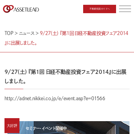
不動産投資ガイドへ
CLOSE
TOP
＞
ニュース
＞
9​/​2​7​(​土​)​ ​『​第​1​回​ ​日​経​不​動​産​投​資​フ​ェ​ア​2​0​1​4​
』​に​出​展​し​ま​し​た​。
9​/​2​7​(​土​)​ ​『​第​1​回​ ​日​経​不​動​産​投​資​フ​ェ​ア​2​0​1​4​』​に​出​展​
し​ま​し​た​。
http://adnet.nikkei.co.jp/e/event.asp?e=01566
大好評
セミナー・イベント開催中