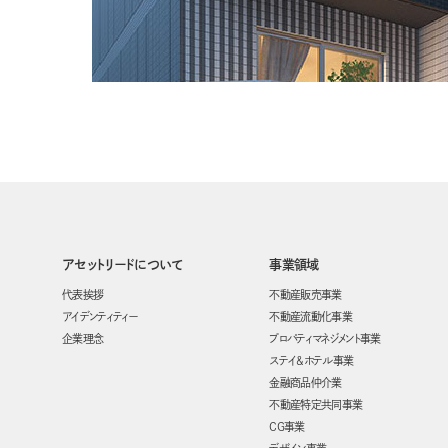
アセットリードについて
事業領域
代表挨拶
不動産販売事業
アイデンティティー
不動産流動化事業
企業理念
プロパティマネジメント事業
ステイ&ホテル事業
金融商品仲介業
不動産特定共同事業
CG事業