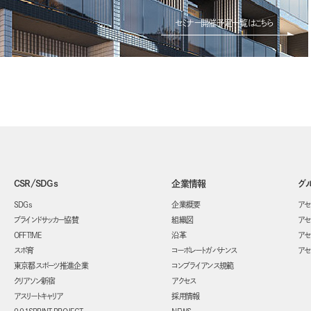
セミナー開催予定一覧はこちら
CSR/SDGs
企業情報
グ
SDGs
企業概要
アセ
ブラインドサッカー協賛
組織図
アセ
OFFT!ME
沿革
アセ
スポ育
コーポレートガバナンス
アセ
東京都スポーツ推進企業
コンプライアンス規範
クリアソン新宿
アクセス
アスリートキャリア
採用情報