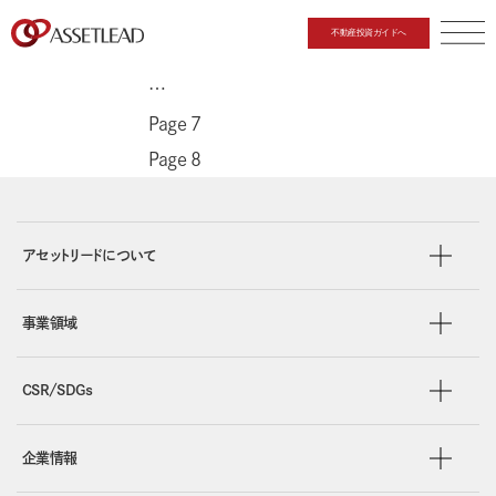
投稿ナビゲーション
Previous page
不動産投資ガイドへ
Page
1
CLOSE
…
Page
7
Page
8
アセットリードについて
事業領域
CSR/SDGs
企業情報